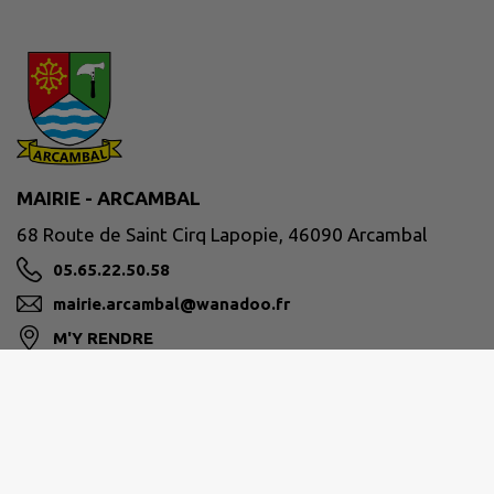
MAIRIE - ARCAMBAL
68 Route de Saint Cirq Lapopie, 46090 Arcambal
05.65.22.50.58
mairie.arcambal@wanadoo.fr
M'Y RENDRE
www.mairie-arcambal.fr