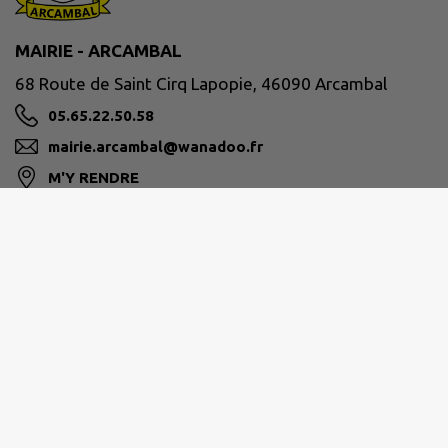
MAIRIE - ARCAMBAL
68 Route de Saint Cirq Lapopie, 46090 Arcambal
05.65.22.50.58
mairie.arcambal@wanadoo.fr
M'Y RENDRE
www.mairie-arcambal.fr
GRAND CAHORS