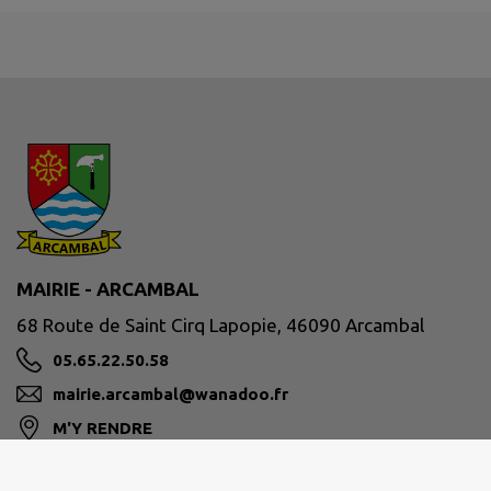
MAIRIE - ARCAMBAL
68 Route de Saint Cirq Lapopie, 46090 Arcambal
05.65.22.50.58
mairie.arcambal@wanadoo.fr
M'Y RENDRE
www.mairie-arcambal.fr