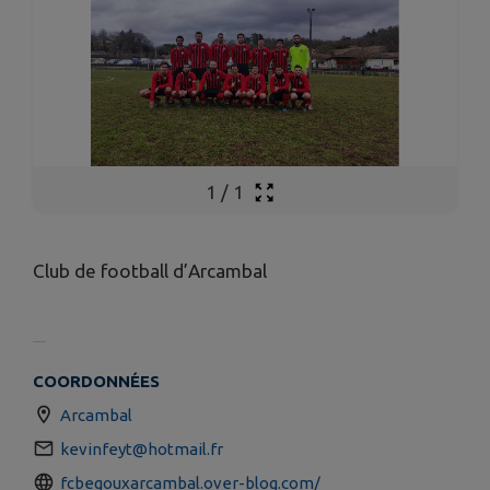
1
/
1
Club de football d’Arcambal
COORDONNÉES
Arcambal
kevinfeyt@hotmail.fr
fcbegouxarcambal.over-blog.com/