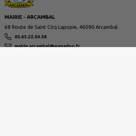
MAIRIE - ARCAMBAL
68 Route de Saint Cirq Lapopie, 46090 Arcambal
05.65.22.50.58
mairie.arcambal@wanadoo.fr
M'Y RENDRE
www.mairie-arcambal.fr
GRAND CAHORS