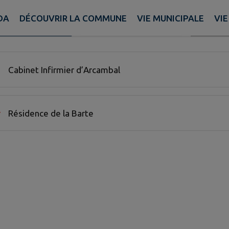
DA
DÉCOUVRIR LA COMMUNE
VIE MUNICIPALE
VIE
Recherch
A COMMUNE
AUX ALENTOURS
FILTRE ACTIF
ssionel de santé trouvées.
Cabinet Infirmier d’Arcambal
Résidence de la Barte