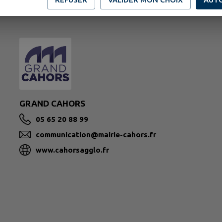
GRAND CAHORS
05 65 20 88 99
communication@mairie-cahors.fr
www.cahorsagglo.fr