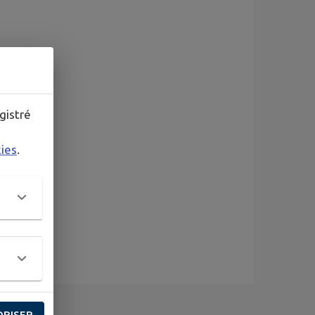
gistré
kies
.
ORISER