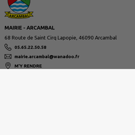
MAIRIE - ARCAMBAL
68 Route de Saint Cirq Lapopie, 46090 Arcambal
05.65.22.50.58
mairie.arcambal@wanadoo.fr
M'Y RENDRE
www.mairie-arcambal.fr