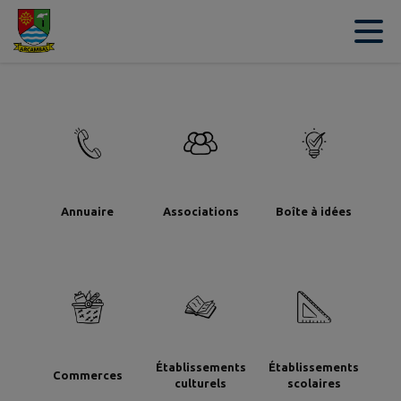
Contenu
Menu
Recherche
Pied de page
Annuaire
Associations
Boîte à idées
Établissements
Établissements
Commerces
culturels
scolaires